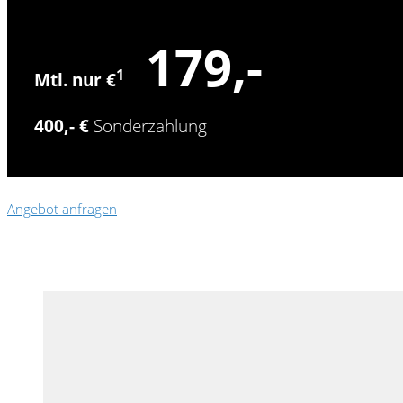
179,-
1
Mtl. nur €
400,- €
Sonderzahlung
Angebot anfragen