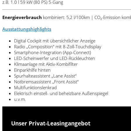
z.B. 1.0 l 59 kW (80
PS
) 5-Gang
Energieverbrauch
kombiniert: 5,2 l/100km | CO₂-Emission komb
Ausstattungshighlights
Digital Cockpit mit übersichtlicher Anzeige
Radio „Composition“ mit 8-Zoll-Touchdisplay
Smartphone-Integration (App-Connect)
LED-Scheinwerfer und LED-Rückleuchten
Klimaanlage mit Aktiv-Kombifilter
Einparkhilfe hinten
Spurhalteassistent „Lane Assist“
Notbremsassistent „Front Assist“
Multifunktionslenkrad
Elektrisch einstell- und beheizbare Außenspiegel
u.v.m.
Unser Privat-Leasingangebot