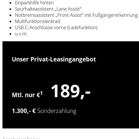
Einparkhilfe hinten
Spurhalteassistent „Lane Assist“
Notbremsassistent „Front Assist“ mit Fußgängererkennung
Multifunktionslenkrad
USB-C-Anschlüsse vorne (Ladefunktion)
u.v.m.
Unser Privat-Leasingangebot
189,-
1
Mtl. nur €
1.300,- €
Sonderzahlung